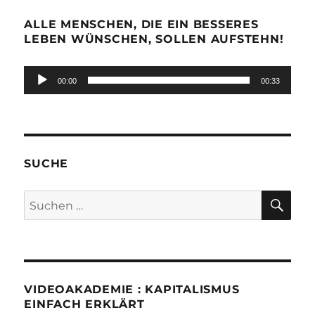
ALLE MENSCHEN, DIE EIN BESSERES
LEBEN WÜNSCHEN, SOLLEN AUFSTEHN!
Audio-
00:00
00:33
Player
SUCHE
SU
Suchen
nach:
VIDEOAKADEMIE : KAPITALISMUS
EINFACH ERKLÄRT