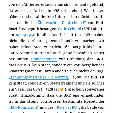
von den Alliierten erlassen und sind bis heute geltend,
da es so als Artikel im GG drinsteht !! Wer hierzu
nähere und detailliertere Information möchte, sollte
sich das Buch „
Überwachtes Deutschland
“ von Prof.
Josef Foschepoth besorgen.
Carlo Schmid
(SPD) stellte
am
08.09.1948
in aller Deutlichkeit fest „Wir haben
nicht die Verfassung Deutschlands zu machen, wir
haben keinen Staat zu errichten!“. Das gilt bis heute.
Carlo Schmid statuierte auch ganz bewußt in seiner
berühmten
Grundsatzrede
zur Gründung der BRD,
dass die BRD kein Staat, sondern ein vorübergehendes
Staatsfragment ist. Daran änderte auch nichts der sog.
„
Einigungsvertrag (2 + 4 Vertrag)
“ 1990. Die BRD ist
kein Staat, sondern ein Staatsfragment und als solches
ein Vasall der USA (= 51.Staat
), also kein souveräner
Staat. Hinzukommt, dass die BRD eng eingebunden
ist in das streng von Brüssel bestimmte Korsett der
„EU-Komission“
und des
„Rats der EU“
, die beide von