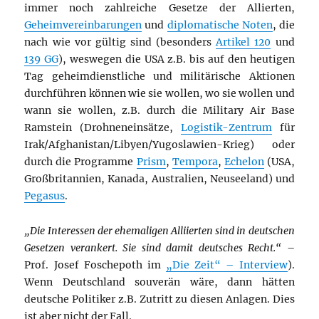
immer noch zahlreiche Gesetze der Allierten,
Geheimvereinbarungen
und
diplomatische Noten
, die
nach wie vor gültig sind (besonders
Artikel 120
und
139 GG
), weswegen die USA z.B. bis auf den heutigen
Tag geheimdienstliche und militärische Aktionen
durchführen können wie sie wollen, wo sie wollen und
wann sie wollen, z.B. durch die Military Air Base
Ramstein (Drohneneinsätze,
Logistik-Zentrum
für
Irak/Afghanistan/Libyen/Yugoslawien-Krieg) oder
durch die Programme
Prism
,
Tempora
,
Echelon
(USA,
Großbritannien, Kanada, Australien, Neuseeland) und
Pegasus
.
„Die Interessen der ehemaligen Alliierten sind in deutschen
Gesetzen verankert. Sie sind damit deutsches Recht.“
–
Prof. Josef Foschepoth im
„Die Zeit“ – Interview
).
Wenn Deutschland souverän wäre, dann hätten
deutsche Politiker z.B. Zutritt zu diesen Anlagen. Dies
ist aber nicht der Fall.