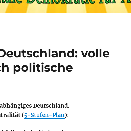
Deutschland: volle
h politische
unabhängiges Deutschland.
ralität (
5-Stufen-Plan
):