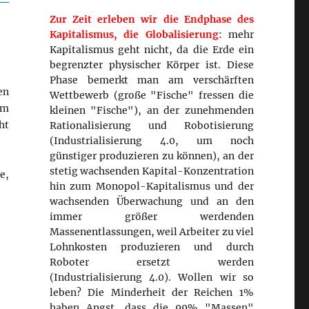
Zur Zeit erleben wir die Endphase des
Kapitalismus, die Globalisierung
: mehr
Kapitalismus geht nicht, da die Erde ein
begrenzter physischer Körper ist. Diese
Phase bemerkt man am verschärften
en
Wettbewerb (große "Fische" fressen die
im
kleinen "Fische"), an der zunehmenden
ht
Rationalisierung und Robotisierung
(Industrialisierung 4.0, um noch
günstiger produzieren zu können), an der
stetig wachsenden Kapital-Konzentration
e,
hin zum Monopol-Kapitalismus und der
wachsenden Überwachung und an den
immer größer werdenden
Massenentlassungen, weil Arbeiter zu viel
Lohnkosten produzieren und durch
Roboter ersetzt werden
(Industrialisierung 4.0). Wollen wir so
leben? Die Minderheit der Reichen 1%
haben Angst, dass die 99% "Massen"