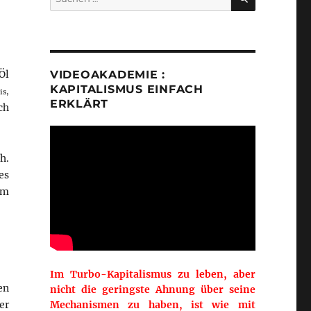
nach:
Öl
VIDEOAKADEMIE :
KAPITALISMUS EINFACH
is,
ERKLÄRT
ch
h.
es
um
Im Turbo-Kapitalismus zu leben, aber
en
nicht die geringste Ahnung über seine
er
Mechanismen zu haben, ist wie mit