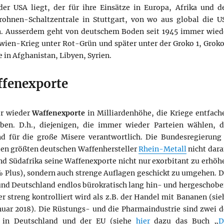
der USA liegt, der für ihre Einsätze in Europa, Afrika und d
ohnen-Schaltzentrale in Stuttgart, von wo aus global die U
en. Ausserdem geht von deutschem Boden seit 1945 immer wied
lawien-Krieg unter Rot-Grün und später unter der Groko 1, Groko
 in Afghanistan, Libyen, Syrien.
fenexporte
er wieder
Waffenexporte
in Milliardenhöhe, die Kriege entfach
ben. D.h., diejenigen, die immer wieder Parteien wählen, d
nd für die große Misere verantwortlich. Die Bundesregierung
 den größten deutschen Waffenhersteller
Rhein-Metall
nicht dara
und Südafrika seine Waffenexporte nicht nur exorbitant zu erhöh
 Plus), sondern auch strenge Auflagen geschickt zu umgehen. D
und Deutschland endlos bürokratisch lang hin- und hergeschobe
 streng kontrolliert wird als z.B. der Handel mit Bananen (sie
nuar 2018). Die Rüstungs- und die Pharmaindustrie sind zwei d
n in Deutschland und der EU (siehe
hier
dazu das Buch „
D