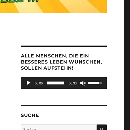
ALLE MENSCHEN, DIE EIN
BESSERES LEBEN WÜNSCHEN,
SOLLEN AUFSTEHN!
Audio-
Pfeiltasten
00:00
00:33
Player
Hoch/Runter
benutzen,
um
die
Lautstärke
SUCHE
zu
regeln.
SUCHEN
Suchen