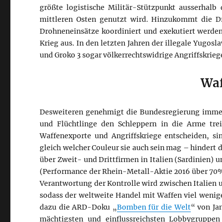
größte logistische Militär-Stützpunkt ausserhalb 
mittleren Osten genutzt wird. Hinzukommt die Dr
Drohneneinsätze koordiniert und exekutiert werd
Krieg aus. In den letzten Jahren der illegale Yugos
und Groko 3 sogar völkerrechtswidrige Angriffskriege
Waf
Desweiteren genehmigt die Bundesregierung imm
und Flüchtlinge den Schleppern in die Arme trei
Waffenexporte und Angriffskriege entscheiden, si
gleich welcher Couleur sie auch sein mag – hindert
über Zweit- und Drittfirmen in Italien (Sardinien) 
(Performance der Rhein-Metall-Aktie 2016 über 70%
Verantwortung der Kontrolle wird zwischen Italien 
sodass der weltweite Handel mit Waffen viel weniger
dazu die ARD-Doku „
Bomben für die Welt
“ von Ja
mächtigsten und einflussreichsten Lobbygruppe