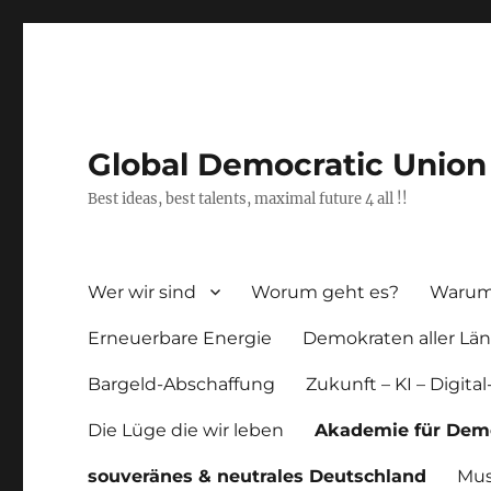
Global Democratic Union
Best ideas, best talents, maximal future 4 all !!
Wer wir sind
Worum geht es?
Warum 
Erneuerbare Energie
Demokraten aller Län
Bargeld-Abschaffung
Zukunft – KI – Digital
Die Lüge die wir leben
Akademie für Dem
souveränes & neutrales Deutschland
Mus