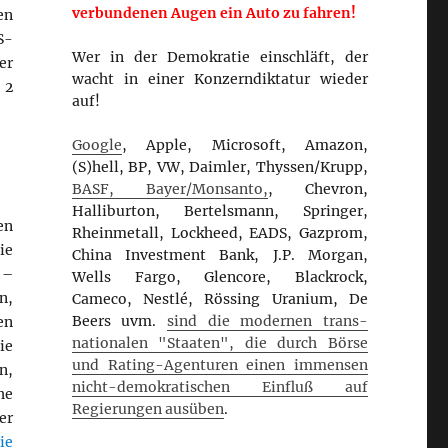
verbundenen Augen ein Auto zu fahren!
en
S-
Wer in der Demokratie einschläft, der
er
wacht in einer Konzerndiktatur wieder
 2
auf!
Google
, Apple, Microsoft, Amazon,
(S)hell, BP, VW, Daimler, Thyssen/Krupp,
BASF, Bayer/Monsanto,
, Chevron,
Halliburton, Bertelsmann, Springer,
en
Rheinmetall, Lockheed, EADS, Gazprom,
ie
China Investment Bank, J.P. Morgan,
 –
Wells Fargo, Glencore, Blackrock,
n,
Cameco, Nestlé, Rössing Uranium, De
Beers uvm.
sind die modernen trans-
en
nationalen "Staaten", die durch Börse
ie
und Rating-Agenturen einen immensen
n,
nicht-demokratischen Einfluß auf
he
Regierungen ausüben
.
er
ie