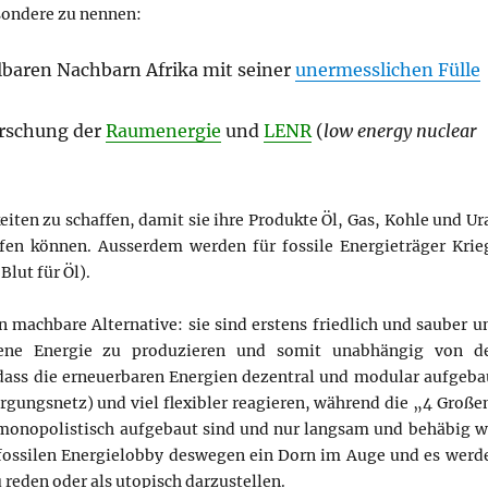
esondere zu nennen:
lbaren Nachbarn Afrika mit seiner
unermesslichen Fülle
orschung der
Raumenergie
und
LENR
(
low energy nuclear
keiten zu schaffen, damit sie ihre Produkte Öl, Gas, Kohle und Ur
ufen können. Ausserdem werden für fossile Energieträger Krie
lut für Öl).
n machbare Alternative: sie sind erstens friedlich und sauber u
igene Energie zu produzieren und somit unabhängig von d
ass die erneuerbaren Energien dezentral und modular aufgeba
orgungsnetz) und viel flexibler reagieren, während die „4 Große
 monopolistisch aufgebaut sind und nur langsam und behäbig w
r fossilen Energielobby deswegen ein Dorn im Auge und es werd
 reden oder als utopisch darzustellen.