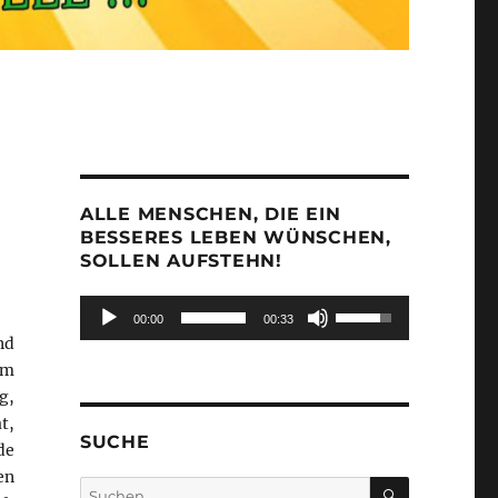
ALLE MENSCHEN, DIE EIN
BESSERES LEBEN WÜNSCHEN,
SOLLEN AUFSTEHN!
Audio-
Pfeiltasten
00:00
00:33
Player
Hoch/Runter
nd
benutzen,
em
um
g,
die
t,
Lautstärke
SUCHE
zu
de
regeln.
en
SUCHEN
Suchen