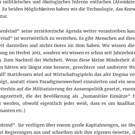
 militärisches und ökologisches Inferno entfachen (Atomkrie
. Zu beiden Möglichkeiten haben wir die Technologie, das Kno
tur.
enfeind“ seine zerstörerische Agenda weiter vorantreiben kan
eind“ ist wortwörtlich zu verstehen. Es gibt Menschen auf dies
eit darstellen und nichts Gutes im Sinn haben. Wir wissen die
ung im Herbst 2011, sondern wir wissen es schon seit Jahrzehnt
. Zum Nachteil der Mehrheit. Wenn diese kleine Minderheit d
n hätten wir längst eine bessere, gerechtere und sauberere We
ll! Stattdessen wird auf Wirtschaftsgipfeln das alte Dogma v
lgt, anstatt einen Paradigmenwechsel einzuleiten und ein neu
iterhin auf die Militarisierung der Aussenpolitik gesetzt, enor
ngezettelt, die der Bevölkerung als „humanitäre Einsätze“ f
t werden, obwohl eigentlich jeder weiß, dass es um knallhar
amanten etc.)
nfeind“. Sie verfügen über enorm große Kapitalmengen, sie üb
f Regierungen aus und schreiben sich ihre eigenen Gesetze, d