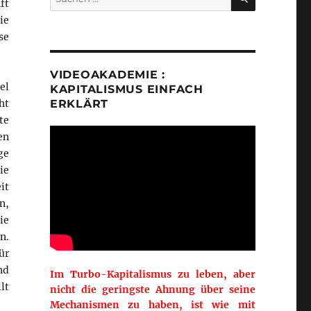
ft
nach:
ie
se
VIDEOAKADEMIE :
el
KAPITALISMUS EINFACH
ht
ERKLÄRT
te
en
ge
ie
it
n,
ie
n.
ür
nd
Im Turbo-Kapitalismus zu leben, aber
lt
nicht die geringste Ahnung über seine
Mechanismen zu haben, ist wie mit