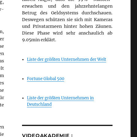
g,
erwachen und den jahrzehntelangen
w-
Betrug des Geldsystems durchschauen.
Deswegen schützen sie sich mit Kameras
und Privatarmeen hinter hohen Zäunen.
n,
Diese Phase wird sehr anschaulich ab
er
9.05min erklärt.
se
en
Liste der größten Unternehmen der Welt
as
lt
om
Fortune Global 500
es
me
ür
Liste der größten Unternehmen in
Deutschland
te
en
ie
VIDEOAKADEMIE :