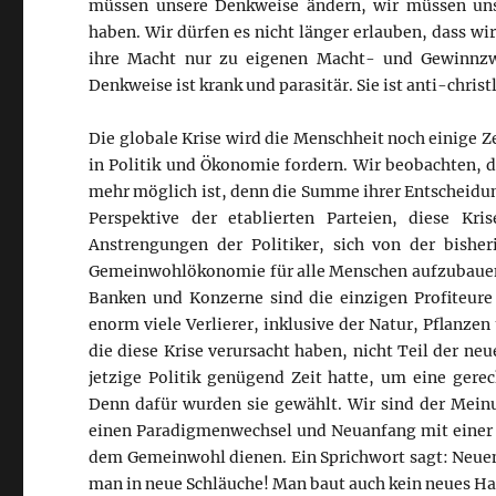
müssen unsere Denkweise ändern, wir müssen unse
haben. Wir dürfen es nicht länger erlauben, dass wi
ihre Macht nur zu eigenen Macht- und Gewinnzw
Denkweise ist krank und parasitär. Sie ist anti-christl
Die globale Krise wird die Menschheit noch einige 
in Politik und Ökonomie fordern. Wir beobachten, d
mehr möglich ist, denn die Summe ihrer Entscheidung
Perspektive der etablierten Parteien, diese Kr
Anstrengungen der Politiker, sich von der bishe
Gemeinwohlökonomie für alle Menschen aufzubauen. I
Banken und Konzerne sind die einzigen Profiteure 
enorm viele Verlierer, inklusive der Natur, Pflanze
die diese Krise verursacht haben, nicht Teil der ne
jetzige Politik genügend Zeit hatte, um eine gerec
Denn dafür wurden sie gewählt. Wir sind der Meinu
einen Paradigmenwechsel und Neuanfang mit einer 
dem Gemeinwohl dienen. Ein Sprichwort sagt: Neuen 
man in neue Schläuche! Man baut auch kein neues H