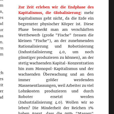
em
Zur Zeit erleben wir die Endphase des
n,
Kapitalismus, die Globalisierung
: mehr
es
Kapitalismus geht nicht, da die Erde ein
nd
begrenzter physischer Körper ist. Diese
Phase bemerkt man am verschärften
ur
Wettbewerb (große "Fische" fressen die
as
kleinen "Fische"), an der zunehmenden
n.
Rationalisierung und Robotisierung
en
(Industrialisierung 4.0, um noch
um
günstiger produzieren zu können), an der
stetig wachsenden Kapital-Konzentration
hin zum Monopol-Kapitalismus und der
ch
wachsenden Überwachung und an den
es
immer größer werdenden
it
Massenentlassungen, weil Arbeiter zu viel
Lohnkosten produzieren und durch
er
Roboter ersetzt werden
nd
(Industrialisierung 4.0). Wollen wir so
leben? Die Minderheit der Reichen 1%
haben Angst, dass die 99% "Massen"