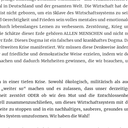
hl in Deutschland und der gesamten Welt. Die Wirtschaft hat d
st nicht geboren, um ein Sklave des Wirtschaftssystems zu sei
d Gerechtigkeit und Frieden sein volles mentales und emotional
durch lebenslanges Lernen zu verbessern. Zerstörung, Krieg u
ie Schätze dieser Erde gehören ALLEN MENSCHEN und nicht n
er Erde. Dieses Dogma ist ein falsches und krankhaftes Dogma. D
weltweiten Krise manifestiert. Wir müssen diese Denkweise änder
 auf friedliche und demokratische Weise erzielen, indem wir d
machen und dadurch Mehrheiten gewinnen, die wir brauchen, 
 in einer tiefen Krise. Sowohl ökologisch, militärisch als au
„weiter so“ machen und es zulassen, dass unser derzeitig
heit zerstört ODER ob wir den Mut und die Entschlossenhe
nell zusammenzuschließen, um dieses Wirtschaftssystem mit d
eite zu stoppen und in ein nachhaltiges, sauberes, gesundes u
des System umzuformen. Wir haben die Wahl!