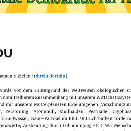
DU
emen & Zielen : (
direkt dorthin
)
urde vor dem Hintergrund der weltweiten ökologischen u
t in unmittelbarem Zusammenhang mit unserem Wirtschaftssyst
 und mit unserem Mutterplaneten Erde umgehen (Verschmutzun
r, Zerstörung, Atommüll, Müllhalden, Pestizide, Glyphosa
 Grundwasser, Nano-Partikel im Blut, Unfruchtbarkeit fördern
 Grenzwerte, Ausbeutung durch Lohndumping etc.). Wir Mensch