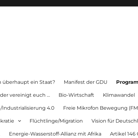
überhaupt ein Staat?
Manifest der GDU
Progra
der vereinigt euch …
Bio-Wirtschaft
Klimawandel
-/Industrialisierung 4.0
Freie Mikrofon Bewegung (FM
kratie
Flüchtlinge/Migration
Vision für Deutsch
k
Energie-Wasserstoff-Allianz mit Afrika
Artikel 146