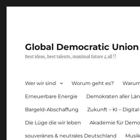
Global Democratic Union
Best ideas, best talents, maximal future 4 all !!
Wer wir sind
Worum geht es?
Warum 
Erneuerbare Energie
Demokraten aller Län
Bargeld-Abschaffung
Zukunft – KI – Digital
Die Lüge die wir leben
Akademie für Demo
souveränes & neutrales Deutschland
Musi