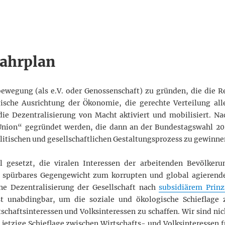
ahrplan
bewegung (als e.V. oder Genossenschaft) zu gründen, die die R
gische Ausrichtung der Ökonomie, die gerechte Verteilung all
ie Dezentralisierung von Macht aktiviert und mobilisiert. Na
 Union“ gegründet werden, die dann an der Bundestagswahl 20
itischen und gesellschaftlichen Gestaltungsprozess zu gewinne
gesetzt, die viralen Interessen der arbeitenden Bevölkeru
in spürbares Gegengewicht zum korrupten und global agierend
ne Dezentralisierung der Gesellschaft nach
subsidiärem Prinz
ist unabdingbar, um die soziale und ökologische Schieflage 
chaftsinteressen und Volksinteressen zu schaffen. Wir sind nic
e jetzige Schieflage zwischen Wirtschafts- und Volksinteressen f