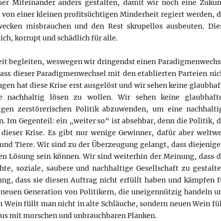
r Miteinander anders gestalten, damit wir noch eine Zukun
r von einer kleinen profitsüchtigen Minderheit regiert werden, d
ecken misbrauchen und den Rest skrupellos ausbeuten. Die
ich, korrupt und schädlich für alle.
Zeit begleiten, weswegen wir dringendst einen Paradigmenwechs
ass dieser Paradigmenwechsel mit den etablierten Parteien nic
en hat diese Krise erst ausgelöst und wir sehen keine glaubhaf
ise nachhaltig lösen zu wollen. Wir sehen keine glaubhaft
rigen zerstörerischen Politik abzuwenden, um eine nachhalti
m Gegenteil: ein „weiter so“ ist absehbar, denn die Politik, d
dieser Krise. Es gibt nur wenige Gewinner, dafür aber weltwe
n und Tiere. Wir sind zu der Überzeugung gelangt, dass diejenige
uen Lösung sein können. Wir sind weiterhin der Meinung, dass d
hte, soziale, saubere und nachhaltige Gesellschaft zu gestalte
ng, dass sie diesen Auftrag nicht erfüllt haben und kämpfen f
neuen Generation von Politikern, die uneigennützig handeln u
Wein füllt man nicht in alte Schläuche, sondern neuen Wein fül
aus mit morschen und unbrauchbaren Planken.