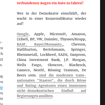
verbundenen Augen ein Auto zu fahren!
Wer in der Demokratie einschläft, der
wacht in einer Konzerndiktatur wieder
auf!
Google
, Apple, Microsoft, Amazon,
(S)hell, BP, VW, Daimler, Thyssen/Krupp,
e-
BASF, Bayer/Monsanto,
, Chevron,
en
Halliburton, Bertelsmann, Springer,
ch
Rheinmetall, Lockheed, EADS, Gazprom,
21
China Investment Bank, J.P. Morgan,
n.
Wells Fargo, Glencore, Blackrock,
Cameco, Nestlé, Rössing Uranium, De
Beers uvm.
sind die modernen trans-
ng
nationalen "Staaten", die durch Börse
en
und Rating-Agenturen einen immensen
ip
nicht-demokratischen Einfluß auf
zu
Regierungen ausüben
.
ht
ür