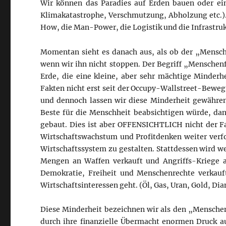
Wir können das Paradies auf Erden bauen oder ein
Klimakatastrophe, Verschmutzung, Abholzung etc.)
How, die Man-Power, die Logistik und die Infrastruk
Momentan sieht es danach aus, als ob der „Mensch
wenn wir ihn nicht stoppen. Der Begriff „Menschenf
Erde, die eine kleine, aber sehr mächtige Minderh
Fakten nicht erst seit der Occupy-Wallstreet-Beweg
und dennoch lassen wir diese Minderheit gewähren
Beste für die Menschheit beabsichtigen würde, dan
gebaut. Dies ist aber OFFENSICHTLICH nicht der Fa
Wirtschaftswachstum und Profitdenken weiter verfo
Wirtschaftssystem zu gestalten. Stattdessen wird we
Mengen an Waffen verkauft und Angriffs-Kriege a
Demokratie, Freiheit und Menschenrechte verkauf
Wirtschaftsinteressen geht. (Öl, Gas, Uran, Gold, Di
Diese Minderheit bezeichnen wir als den „Mensche
durch ihre finanzielle Übermacht enormen Druck au