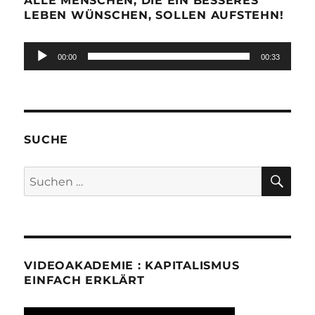
ALLE MENSCHEN, DIE EIN BESSERES
LEBEN WÜNSCHEN, SOLLEN AUFSTEHN!
Audio-
00:00
00:33
Player
SUCHE
SU
Suchen
nach:
VIDEOAKADEMIE : KAPITALISMUS
EINFACH ERKLÄRT